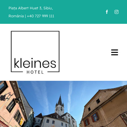
Skip
Piața Albert Huet 3, Sibiu,
to
România |
+40 727 999 111
content
Tog
Navi
Startseite
Zimmer
Spezielles
Anreise